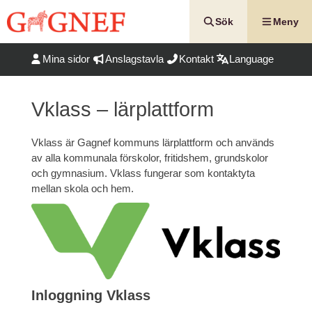
Hoppa
till
Sök
Meny
innehåll
Mina sidor
Anslagstavla
Kontakt
Language
Vklass – lärplattform
Vklass är Gagnef kommuns lärplattform och används
av alla kommunala förskolor, fritidshem, grundskolor
och gymnasium. Vklass fungerar som kontaktyta
mellan skola och hem.
Inloggning Vklass