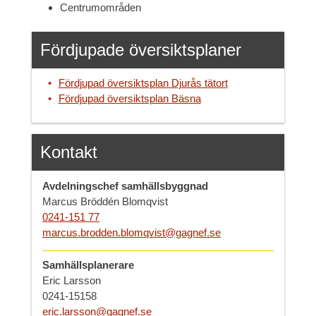
Centrumområden
Fördjupade översiktsplaner
Fördjupad översiktsplan Djurås tätort
Fördjupad översiktsplan Bäsna
Kontakt
Avdelningschef samhällsbyggnad
Marcus Bröddén Blomqvist
0241-151 77
marcus.brodden.blomqvist@gagnef.se
Samhällsplanerare
Eric Larsson
0241-15158
eric.larsson@gagnef.se