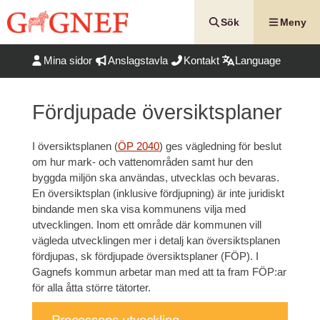
Hoppa
till
Sök
Meny
innehåll
Mina sidor
Anslagstavla
Kontakt
Language
Fördjupade översiktsplaner
I översiktsplanen (
ÖP 2040
) ges vägledning för beslut
om hur mark- och vattenområden samt hur den
byggda miljön ska användas, utvecklas och bevaras.
En översiktsplan (inklusive fördjupning) är inte juridiskt
bindande men ska visa kommunens vilja med
utvecklingen. Inom ett område där kommunen vill
vägleda utvecklingen mer i detalj kan översiktsplanen
fördjupas, sk fördjupade översiktsplaner (FÖP). I
Gagnefs kommun arbetar man med att ta fram FÖP:ar
för alla åtta större tätorter.