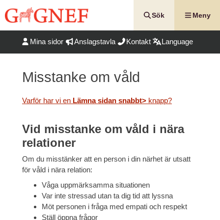
Hoppa
till
Sök
Meny
innehåll
Mina sidor
Anslagstavla
Kontakt
Language
Misstanke om våld
Varför har vi en
Lämna sidan snabbt>
knapp?
Vid misstanke om våld i nära
relationer
Om du misstänker att en person i din närhet är utsatt
för våld i nära relation:
Våga uppmärksamma situationen
Var inte stressad utan ta dig tid att lyssna
Möt personen i fråga med empati och respekt
Ställ öppna frågor