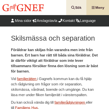
Hoppa
till
Sök
Meny
innehåll
Mina sidor
Anslagstavla
Kontakt
Language
Skilsmässa och separation
Föräldrar kan skiljas från varandra men inte från
barnen. Ert barn har rätt till båda sina föräldrar. Det
är därför viktigt att föräldrar som inte lever
tillsammans försöker finna den lösning som är bäst
för barnen.
Vid
familjerätten
i Gagnefs kommun kan du få hjälp
och rådgivning om frågor som rör separation,
skilsmässa, vårdnad, boende och umgänge. Du kan
läsa mer under fliken familjerätt i vänsterspalten.
Du kan också vända dig till
familjerådgivningen
eller
till
Familjens Hus
.