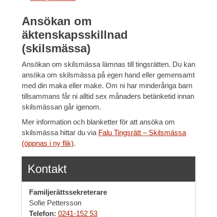
Ansökan om
äktenskapsskillnad
(skilsmässa)
Ansökan om skilsmässa lämnas till tingsrätten. Du kan
ansöka om skilsmässa på egen hand eller gemensamt
med din maka eller make. Om ni har minderåriga barn
tillsammans får ni alltid sex månaders betänketid innan
skilsmässan går igenom.
Mer information och blanketter för att ansöka om
skilsmässa hittar du via
Falu Tingsrätt – Skilsmässa
(öppnas i ny flik)
.
Kontakt
Familjerättssekreterare
Sofie Pettersson
Telefon:
0241-152 53