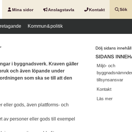
Mina sidor
Anslags­tavla
Kontakt
Sök
företagande
Kommun & politik
r
Dölj sidans innehåll
SIDANS INNEH
ingar i byggnadsverk. Kraven gäller
Miljö- och
 bruk och även löpande under
byggnadsnämnde
ordningen som ska se till att den
tillsynsansvar
Kontakt
Läs mer
 eller gods, även plattforms- och
 av personer eller gods till exempel