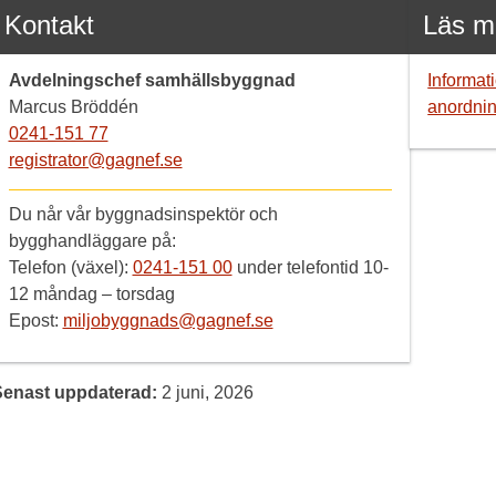
Kontakt
Läs m
Avdelningschef samhällsbyggnad
Informat
Marcus Bröddén
anordnin
0241-151 77
registrator@gagnef.se
Du når vår byggnadsinspektör och
bygghandläggare på:
Telefon (växel):
0241-151 00
under telefontid 10-
12 måndag – torsdag
Epost:
miljobyggnads@gagnef.se
Senast uppdaterad:
2 juni, 2026