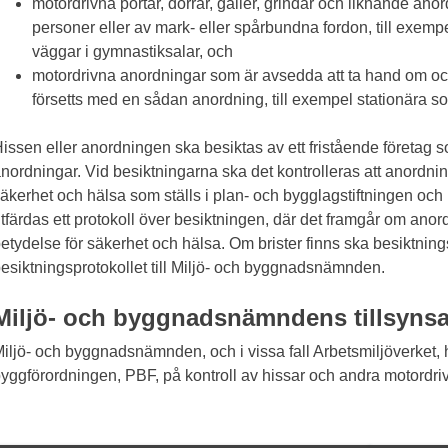
motordrivna portar, dörrar, galler, grindar och liknande a
personer eller av mark- eller spårbundna fordon, till exempel
väggar i gymnastiksalar, och
motordrivna anordningar som är avsedda att ta hand om och
försetts med en sådan anordning, till exempel stationära s
issen eller anordningen ska besiktas av ett fristående företag so
nordningar. Vid besiktningarna ska det kontrolleras att anordnin
äkerhet och hälsa som ställs i plan- och bygglagstiftningen och 
tfärdas ett protokoll över besiktningen, där det framgår om ano
etydelse för säkerhet och hälsa. Om brister finns ska besiktnin
esiktningsprotokollet till Miljö- och byggnadsnämnden.
Miljö- och byggnadsnämndens tillsyns
iljö- och byggnadsnämnden, och i vissa fall Arbetsmiljöverket, ha
yggförordningen, PBF, på kontroll av hissar och andra motordri