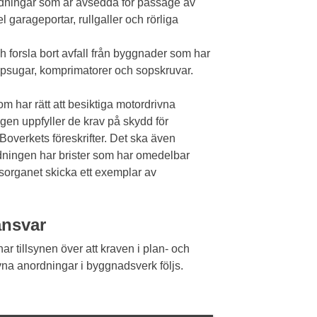
nordningar som är avsedda för passage av
 garageportar, rullgaller och rörliga
 forsla bort avfall från byggnader som har
opsugar, komprimatorer och sopskruvar.
m har rätt att besiktiga motordrivna
gen uppfyller de krav på skydd för
Boverkets föreskrifter. Det ska även
rdningen har brister som har omedelbar
gsorganet skicka ett exemplar av
ansvar
r tillsynen över att kraven i plan- och
vna anordningar i byggnadsverk följs.