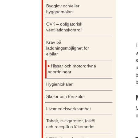
Bygglov och/eller
bygganmälan
OVK – obligatorisk
ventilationskontroll
Krav på
H
laddningsmöjlighet för
a
elbilar
s
Hissar och motordrivna
u
anordningar
b
b
Hygienlokaler
Skolor och förskolor
M
Livsmedelsverksamhet
b
Tobak, e-cigaretter, folköl
och receptfria läkemedel