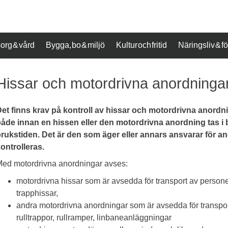
org & vård
Bygga, bo & miljö
Kultur och fritid
Näringsliv & 
Hissar och motordrivna anordninga
et finns krav på kontroll av hissar och motordrivna anordn
åde innan en hissen eller den motordrivna anordning tas i
rukstiden. Det är den som äger eller annars ansvarar för an
ontrolleras.
ed motordrivna anordningar avses:
motordrivna hissar som är avsedda för transport av personer
trapphissar,
andra motordrivna anordningar som är avsedda för transport
rulltrappor, rullramper, linbaneanläggningar