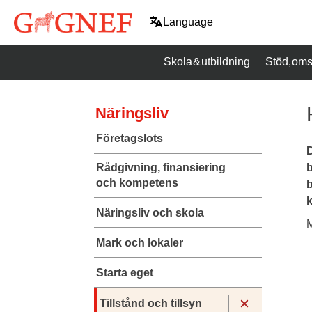
Hoppa
Language
till
innehåll
Skola & utbildning
Stöd, oms
Näringsliv
Företagslots
D
b
Rådgivning, finansiering
och kompetens
b
k
Näringsliv och skola
M
Mark och lokaler
Starta eget
Tillstånd och tillsyn