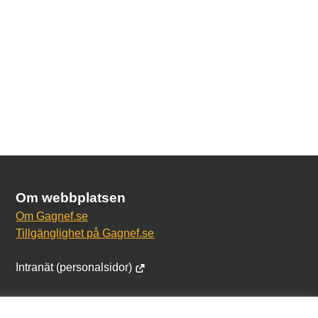
Om webbplatsen
Om Gagnef.se
Tillgänglighet på Gagnef.se
Intranät (personalsidor)