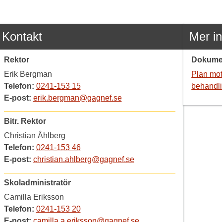
Kontakt
Mer i
Rektor
Dokume
Erik Bergman
Plan mot
Telefon:
0241-153 15
behandl
E-post:
erik.bergman@gagnef.se
Bitr. Rektor
Christian Åhlberg
Telefon:
0241-153 46
E-post:
christian.ahlberg@gagnef.se
Skoladministratör
Camilla Eriksson
Telefon:
0241-153 20
E-post:
camilla.a.eriksson@gagnef.se