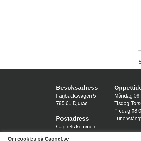
Besöksadress
Öppetti
Färjbacksvägen 5
Måndag 08:
785 61 Djurås
Tisdag-Tors
Fredag 08:
Postadress
Lunchstängt
Gagnefs kommun
785 80 Gagnef
Om cookies på Gagnef.se