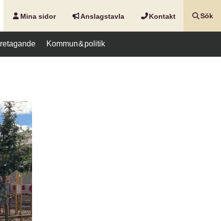
Mina sidor
Anslags­tavla
Kontakt
Sök
företagande
Kommun & politik