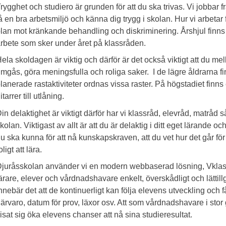
rygghet och studiero är grunden för att du ska trivas. Vi jobbar
å en bra arbetsmiljö och känna dig trygg i skolan. Hur vi arbetar
lan mot kränkande behandling och diskriminering. Årshjul finns f
rbete som sker under året på klassråden.
ela skoldagen är viktig och därför är det också viktigt att du mell
mgås, göra meningsfulla och roliga saker. I de lägre åldrarna fin
lanerade rastaktiviteter ordnas vissa raster. På högstadiet finns 
itarrer till utlåning.
in delaktighet är viktigt därför har vi klassråd, elevråd, matråd 
kolan. Viktigast av allt är att du är delaktig i ditt eget lärande och
u ska kunna för att nå kunskapskraven, att du vet hur det går för d
oligt att lära.
juråsskolan använder vi en modern webbaserad lösning, Vklass
ärare, elever och vårdnadshavare enkelt, överskådligt och lättil
nnebär det att de kontinuerligt kan följa elevens utveckling och få 
ärvaro, datum för prov, läxor osv. Att som vårdnadshavare i sto
isat sig öka elevens chanser att nå sina studieresultat.