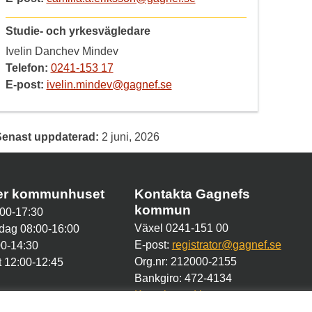
Studie- och yrkesvägledare
Ivelin Danchev Mindev
Telefon:
0241-153 17
E-post:
ivelin.mindev@gagnef.se
Senast uppdaterad:
2 juni, 2026
der kommunhuset
Kontakta Gagnefs
kommun
00-17:30
Växel 0241-151 00
dag 08:00-16:00
E-post:
registrator@gagnef.se
00-14:30
Org.nr: 212000-2155
 12:00-12:45
Bankgiro: 472-4134
Kontakt med kommunen