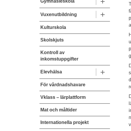
Gymnasieskola
T
f
Vuxenutbildning
p
a
Kulturskola
H
Skolskjuts
u
p
Kontroll av
g
inkomstuppgifter
D
Elevhälsa
s
d
För vårdnadshavare
r
D
Vklass – lärplattform
l
Mat och måltider
i
n
Internationella projekt
v