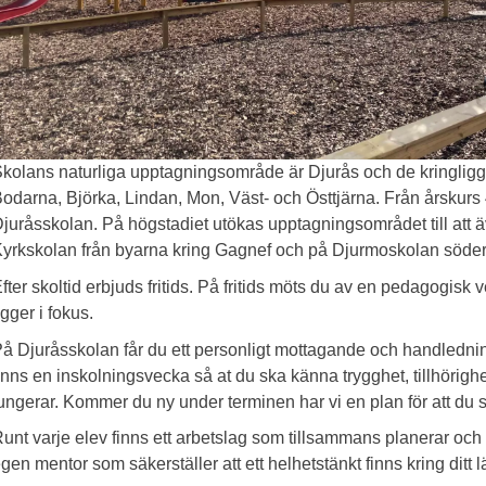
kolans naturliga upptagningsområde är Djurås och de kringligg
odarna, Björka, Lindan, Mon, Väst- och Östtjärna. Från årskurs
juråsskolan. På högstadiet utökas upptagningsområdet till att ä
yrkskolan från byarna kring Gagnef och på Djurmoskolan söder
fter skoltid erbjuds fritids. På fritids möts du av en pedagogisk 
igger i fokus.
å Djuråsskolan får du ett personligt mottagande och handledning 
inns en inskolningsvecka så at du ska känna trygghet, tillhörigh
ungerar. Kommer du ny under terminen har vi en plan för att du s
unt varje elev finns ett arbetslag som tillsammans planerar och
gen mentor som säkerställer att ett helhetstänkt finns kring ditt