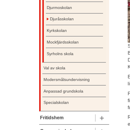
Djurmoskolan
Djuråsskolan
Kyrkskolan
Mockfjärdsskolan
S
B
Syrholns skola
D
K
Val av skola
E
Modersmålsundervisning
l
Anpassad grundskola
P
f
Specialskolan
f
R
Fritidshem
e