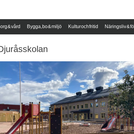
org & vård
Bygga, bo & miljö
Kultur och fritid
Näringsliv & 
Djuråsskolan