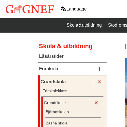
Hoppa
Language
till
innehåll
Skola & utbildning
Stöd, oms
Skola & utbildning
Läsårstider
Förskola
Grundskola
Förskoleklass
Grundskolor
Björboskolan
Bäsna skola