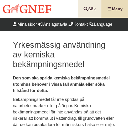
Hoppa
till
Sök
Meny
innehåll
Mina sidor
Anslagstavla
Kontakt
Language
Yrkesmässig användning
av kemiska
bekämpningsmedel
Den som ska sprida kemiska bekämpningsmedel
utomhus behöver i vissa fall anmäla eller söka
tillstånd för detta.
Bekämpningsmedel får inte spridas på
naturbetesmarker eller på ängar. Kemiska
bekämpningsmedel får inte användas så att det
riskerar att komma ut i vattendrag, till grundvatten eller
där de kan orsaka fara för människors hälsa eller miljö.