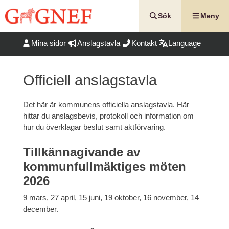
Hoppa
till
Sök
Meny
innehåll
Mina sidor
Anslagstavla
Kontakt
Language
Officiell anslagstavla
Det här är kommunens officiella anslagstavla. Här
hittar du anslagsbevis, protokoll och information om
hur du överklagar beslut samt aktförvaring.
Tillkännagivande av
kommunfullmäktiges möten
2026
9 mars, 27 april, 15 juni, 19 oktober, 16 november, 14
december.