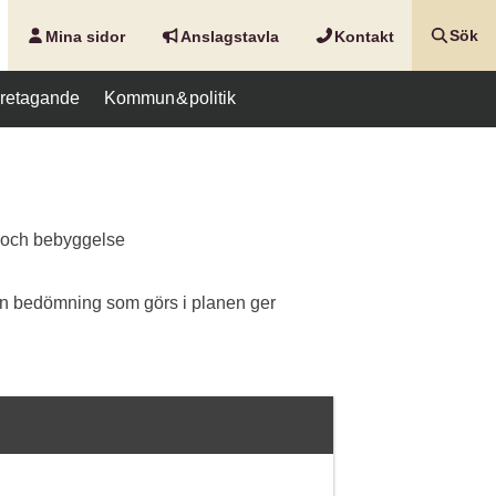
Mina sidor
Anslags­tavla
Kontakt
Sök
företagande
Kommun & politik
 och bebyggelse
en bedömning som görs i planen ger