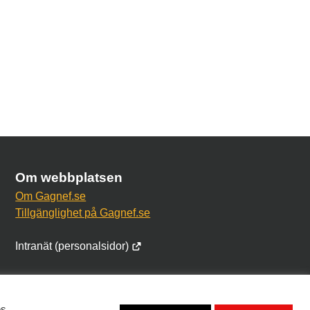
Om webbplatsen
Om Gagnef.se
Tillgänglighet på Gagnef.se
Intranät (personalsidor)
es