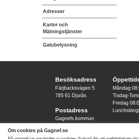
Adresser
Kartor och
Mätningstjänster
Gatubelysning
Besöksadress
Öppetti
Färjbacksvägen 5
Måndag 08:
785 61 Djurås
Tisdag-Tors
Fredag 08:
Postadress
Lunchstängt
Gagnefs kommun
785 80 Gagnef
Om cookies på Gagnef.se
På gagnef.se använder vi cookies (kakor) för att webbplatsen ska