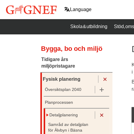
Hoppa
Language
till
innehåll
Skola & utbildning
Stöd, oms
Bygga, bo och miljö
Tidigare års
K
miljöpristagare
i
Fysisk planering
B
r
Översiktsplan 2040
Planprocessen
Detaljplanering
Samråd av detaljplan
för Älvbyn i Bäsna