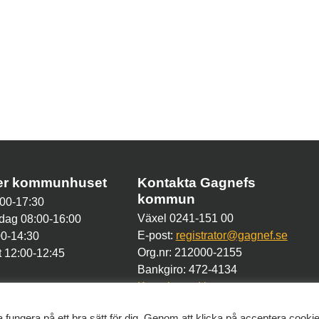
der kommunhuset
Kontakta Gagnefs
kommun
00-17:30
Växel 0241-151 00
dag 08:00-16:00
E-post:
registrator@gagnef.se
00-14:30
Org.nr: 212000-2155
 12:00-12:45
Bankgiro: 472-4134
Kontakt med kommunen
 fungera på ett bra sätt för dig. Genom att klicka på acceptera cooki