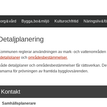
org & vård
Bygga, bo & miljö
Kultur och fritid
Näringsliv & 
Detaljplanering
ommunen reglerar användningen av mark- och vattenområden
detaljplaner
och
områdesbestämmelser
.
åde detaljplaner och områdesbestämmelser får rättsverkan. D
amarna för prövningen av framtida bygglovsärenden.
Kontakt
Samhällsplanerare