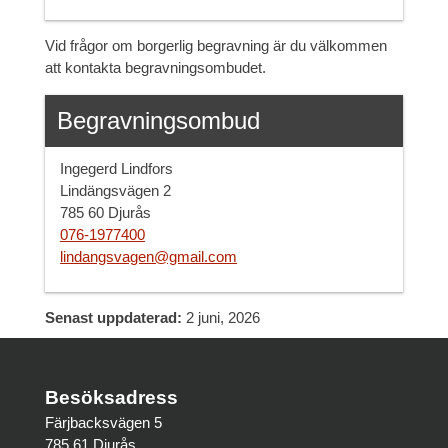
Vid frågor om borgerlig begravning är du välkommen
att kontakta begravningsombudet.
Begravningsombud
Ingegerd Lindfors
Lindängsvägen 2
785 60 Djurås
076-1977400
lindangsvagen@gmail.com
Senast uppdaterad:
2 juni, 2026
Besöksadress
Färjbacksvägen 5
785 61 Djurås