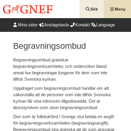
Hoppa
till
Sök
Meny
innehåll
Mina sidor
Anslagstavla
Kontakt
Language
Begravningsombud
Begravningsombud granskar
begravningsverksamheter, och undersöker bland
annat hur begravningar fungerar för dem som inte
tillhör Svenska kyrkan.
Uppdraget som begravningsombud handlar om att
säkerställa att de personer som inte tillhör Svenska
kyrkan får sina intressen tillgodosedda. Det är
länsstyrelsen som utser begravningsombud.
Den som är folkbokförd i Sverige ska betala en avgift
för begravningsverksamheten (begravningsavgift).
Begravningsombud ska granska att de som ansvarar