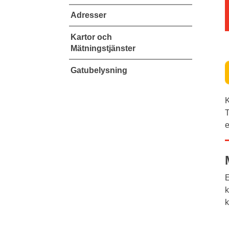
Adresser
Kartor och
Mätningstjänster
Gatubelysning
K
T
e
E
k
k