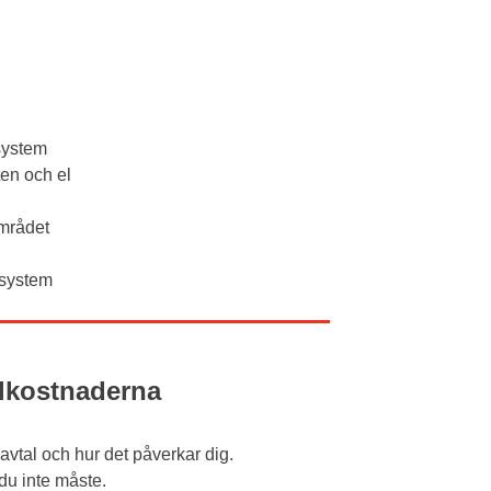
system
en och el
området
isystem
elkostnaderna
lavtal och hur det påverkar dig.
 du inte måste.