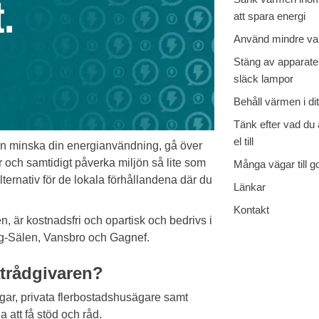
att spara energi
Använd mindre va
Stäng av apparate
släck lampor
Behåll värmen i di
Tänk efter vad du
el till
kan minska din energianvändning, gå över
r och samtidigt påverka miljön så lite som
Många vägar till g
lternativ för de lokala förhållandena där du
Länkar
Kontakt
 är kostnadsfri och opartisk och bedrivs i
g-Sälen, Vansbro och Gagnef.
atrådgivaren?
gar, privata flerbostadshusägare samt
 att få stöd och råd.