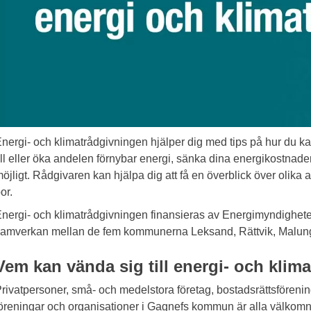
nergi- och klimatrådgivningen hjälper dig med tips på hur du 
ill eller öka andelen förnybar energi, sänka dina energikostnade
öjligt. Rådgivaren kan hjälpa dig att få en överblick över olika a
or.
nergi- och klimatrådgivningen finansieras av Energimyndigheten,
amverkan mellan de fem kommunerna Leksand, Rättvik, Malun
Vem kan vända sig till energi- och klim
rivatpersoner, små- och medelstora företag, bostadsrättsförenin
öreningar och organisationer i Gagnefs kommun är alla välkomna