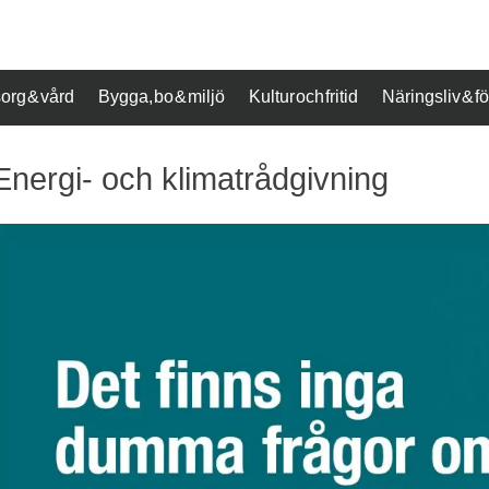
org & vård
Bygga, bo & miljö
Kultur och fritid
Näringsliv & 
Energi- och klimatrådgivning