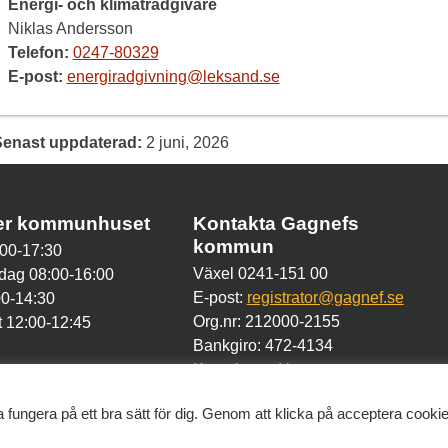
Energi- och klimatrådgivare
Niklas Andersson
Telefon:
0247-80329
E-post:
energiradgivning@leksand.se
Senast uppdaterad:
2 juni, 2026
der kommunhuset
Kontakta Gagnefs
kommun
00-17:30
Växel 0241-151 00
dag 08:00-16:00
E-post:
registrator@gagnef.se
00-14:30
Org.nr: 212000-2155
 12:00-12:45
Bankgiro: 472-4134
Kontakt med kommunen
 fungera på ett bra sätt för dig. Genom att klicka på acceptera cooki