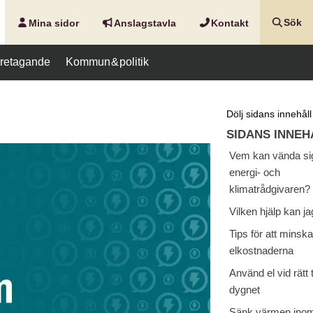
Mina sidor
Anslags­tavla
Kontakt
Sök
företagande
Kommun & politik
Dölj sidans innehåll
SIDANS INNEH
Vem kan vända sig 
energi- och
klimatrådgivaren?
Vilken hjälp kan ja
Tips för att minska
elkostnaderna
Använd el vid rätt 
dygnet
Sänk värmen inom