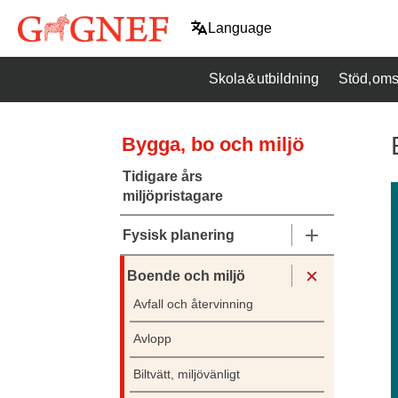
Hoppa
Language
till
innehåll
Skola & utbildning
Stöd, oms
Bygga, bo och miljö
Tidigare års
miljöpristagare
Fysisk planering
Boende och miljö
Avfall och återvinning
Avlopp
Biltvätt, miljövänligt