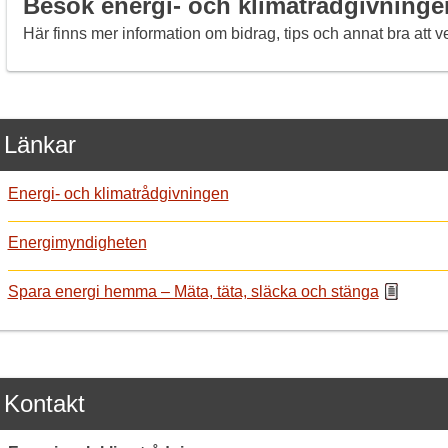
Besök energi- och klimatrådgivninge
Här finns mer information om bidrag, tips och annat bra att v
Länkar
Energi- och klimatrådgivningen
Energimyndigheten
Spara energi hemma – Mäta, täta, släcka och stänga
Kontakt