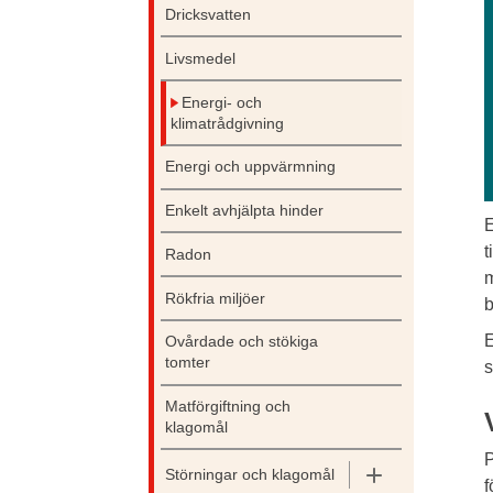
Dricksvatten
Livsmedel
Energi- och
klimatrådgivning
Energi och uppvärmning
Enkelt avhjälpta hinder
E
t
Radon
m
Rökfria miljöer
b
E
Ovårdade och stökiga
tomter
s
Matförgiftning och
klagomål
P
Störningar och klagomål
f