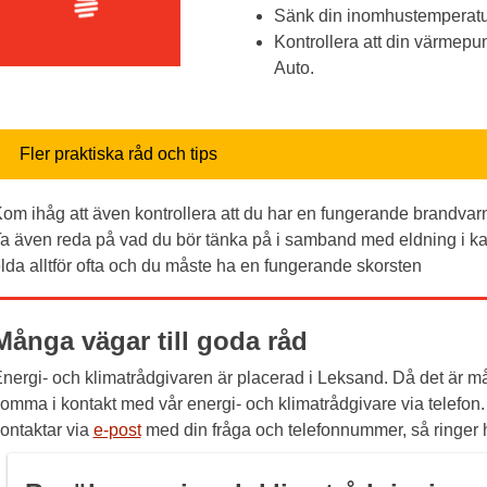
Sänk din inomhustemperat
Kontrollera att din värmepu
Auto.
Fler praktiska råd och tips
om ihåg att även kontrollera att du har en fungerande brandvarna
a även reda på vad du bör tänka på i samband med eldning i kam
lda alltför ofta och du måste ha en fungerande skorsten
Många vägar till goda råd
nergi- och klimatrådgivaren är placerad i Leksand. Då det är må
omma i kontakt med vår energi- och klimatrådgivare via telefon.
ontaktar via
e-post
med din fråga och telefonnummer, så ringer ha