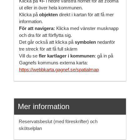
Klicka på
+/-
i nedre vänstra hörnet för att zooma
ut eller in över hela kommunen.
Klicka på
objekten
direkt i kartan för att få mer
information.
För att navigera:
Klicka med vänster musknapp
och dra för att förflytta sig.
Det går också att klicka på
symbolen
nedanför
tre streck för att få full skärm
Vill du se
fler kartlager i kommunen
: gå in på
Gagnefs kommuns externa karta:
https://webbkarta.gagnef.se/spatialmap
Mer information
Reservatsbeslut (med föreskrifter) och
skötselplan