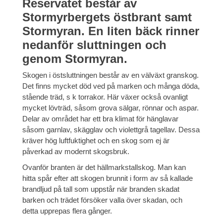
Reservatet består av
Stormyrbergets östbrant samt
Stormyran. En liten bäck rinner
nedanför sluttningen och
genom Stormyran.
Skogen i östsluttningen består av en välväxt granskog.
Det finns mycket död ved på marken och många döda,
stående träd, s k torrakor. Här växer också ovanligt
mycket lövträd, såsom grova sälgar, rönnar och aspar.
Delar av området har ett bra klimat för hänglavar
såsom garnlav, skägglav och violettgrå tagellav. Dessa
kräver hög luftfuktighet och en skog som ej är
påverkad av modernt skogsbruk.
Ovanför branten är det hällmarkstallskog. Man kan
hitta spår efter att skogen brunnit i form av så kallade
brandljud på tall som uppstår när branden skadat
barken och trädet försöker valla över skadan, och
detta upprepas flera gånger.