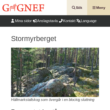
Hoppa
till
Sök
Meny
innehåll
Mina sidor
Anslagstavla
Kontakt
Language
Stormyrberget
Hällmarkstallskog som övergår i en blockig sluttning