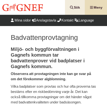
Hoppa
till
Sök
Meny
innehåll
Mina sidor
Anslagstavla
Kontakt
Language
Badvattenprovtagning
Miljö- och byggförvaltningen i
Gagnefs kommun tar
badvattenprover vid badplatser i
Gagnefs kommun.
Observera att provtagningen inte kan ge svar på
om det förekommer algblomning.
Vilka badplatser som provtas och hur ofta proverna tas
bestäms efter en riskbedömning varje år. Det kan
också tillkomma provtagningar om det händer något
med badvattenkvaliteten under badsäsongen.