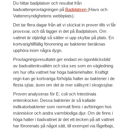
Du hittar badplatser och resultat från
badvattenprovtagningen på
Badplatsen
(Havs och
Vattenmyndighetens webbplats).
Det tar flera dagar från att vi skickat in prover tills vi får
provsvar, och då lägger in det på Badplatsen. Om
vattnet är otjänligt så sätter vi upp skyltar på plats. En
kortvarig/tillfällig förorening av bakterier beräknas
upphöra inom några dygn.
Provtagningsresultatet ger endast en ögonblicksbild
av badvattenkvalitén och ska ses som en vägledning
om hur ofta vattnet har höga bakteriehalter. Kraftigt
regn kan ge kortvariga förhöjda halter av bakterier i de
flesta sjöar, även om det är mer sällsynt i skogssjöar.
Proven analyseras för E. coli och Intestinala
enterokocker. Dessa bakterier är så kallade
indikatorbakterier som normalt finns i avföringen hos
människor och andra varmblodiga djur. Om de finns i
höga halter i badvattnet är det ett tecken på att vattnet
har förorenats på något sätt, till exempel via fågelbajs,