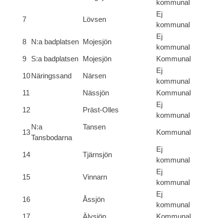
kommunal
Ej
7
Lövsen
kommunal
Ej
8
N:a badplatsen
Mojesjön
kommunal
9
S:a badplatsen
Mojesjön
Kommunal
Ej
10
Näringssand
Närsen
kommunal
11
Nässjön
Kommunal
Ej
12
Präst-Olles
kommunal
N:a
Tansen
13
Kommunal
Tansbodarna
Ej
14
Tjärnsjön
kommunal
Ej
15
Vinnarn
kommunal
Ej
16
Åssjön
kommunal
17
Älvsjön
Kommunal