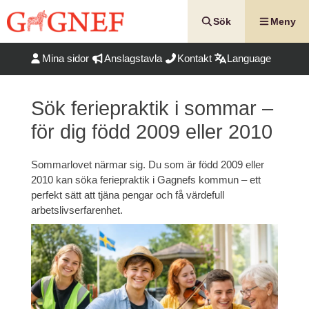
Hoppa
till
Sök
Meny
innehåll
Mina sidor
Anslagstavla
Kontakt
Language
Sök feriepraktik i sommar –
för dig född 2009 eller 2010
Sommarlovet närmar sig. Du som är född 2009 eller
2010 kan söka feriepraktik i Gagnefs kommun – ett
perfekt sätt att tjäna pengar och få värdefull
arbetslivserfarenhet.