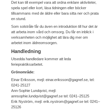
Det kan till exempel vara att ordna enklare aktiviteter,
spela spel eller kort, läsa tidningen eller böcker
tillsammans med de äldre eller bara sitta ner och prata
en stund.
Som solstråle får du även en introduktion till hur det är
att arbeta inom vård och omsorg. Du får en inblick i
verksamheten och möjlighet att lära dig mer om
arbetet inom äldreomsorgen.
Handledning
Utsedda handledare kommer att leda
feriepraktiksarbetet.
Grönområde:
Einar Eriksson, mejl: einar.eriksson@gagnef.se, tel:
0241-25127
Ann-Sophie Lundqvist, mejl:
annsophie.lundqvist@gagnef.se tel: 0241–25125
Erik Nyström, mejl: erik.nystrom@gagnef.se tel: 0241–
25126