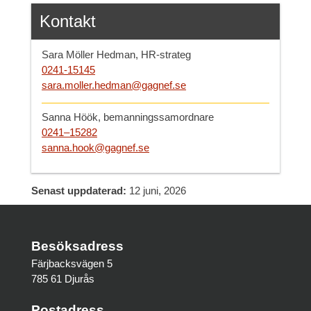
Kontakt
Sara Möller Hedman, HR-strateg
0241-15145
sara.moller.hedman@gagnef.se
Sanna Höök, bemanningssamordnare
0241–15282
sanna.hook@gagnef.se
Senast uppdaterad:
12 juni, 2026
Besöksadress
Färjbacksvägen 5
785 61 Djurås
Postadress