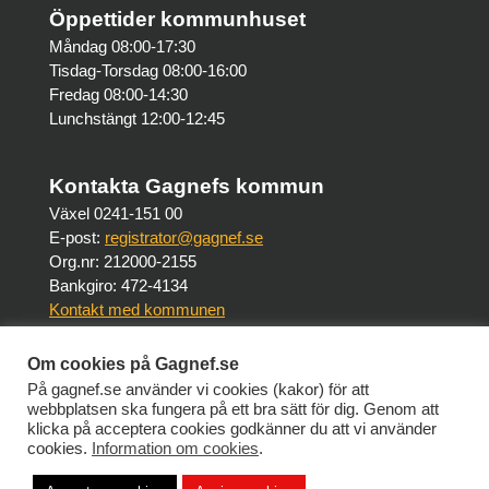
Öppettider kommunhuset
Måndag 08:00-17:30
Tisdag-Torsdag 08:00-16:00
Fredag 08:00-14:30
Lunchstängt 12:00-12:45
Kontakta Gagnefs kommun
Växel 0241-151 00
E-post:
registrator@gagnef.se
Org.nr: 212000-2155
Bankgiro: 472-4134
Kontakt med kommunen
Om cookies på Gagnef.se
Om webbplatsen
På gagnef.se använder vi cookies (kakor) för att
Om Gagnef.se
webbplatsen ska fungera på ett bra sätt för dig. Genom att
Tillgänglighet på Gagnef.se
klicka på acceptera cookies godkänner du att vi använder
cookies.
Information om cookies
.
Intranät (personalsidor)