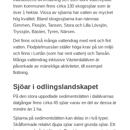
Inom kommunen finns cirka 130 skogssjöar som är
över 1 hektar. Vissa av sjöarna har vatten av mycket
hög kvalitet. Bland skogssjöarna kan nämnas
Gimmen, Flosjön, Tansen, Stora och Lilla Lövsjön,
Tryssjön, Bästen, Tyren, Närsen.
Det finns också många vattendrag med rent och fint
vatten. Flodpärlmusslan ställer höga krav på sin miljö
och finns i Lortån (som har rent vatten) och Tansån.
Många vattendrag inklusive Västerdalälven är
påverkade av mänskliga aktiviteter, till exempel
flottning.
Sjöar i odlingslandskapet
På den stora uppodlade sedimentslätten i dalälvarnas
dalgångar finns cirka 45 sjöar varav en del av dessa är
mindre än 1 ha.
Sjöarna på sedimentslätten kan delas in i två typer.
Skålformade relativt djupa sjöar samt grunda sjöar. Ett