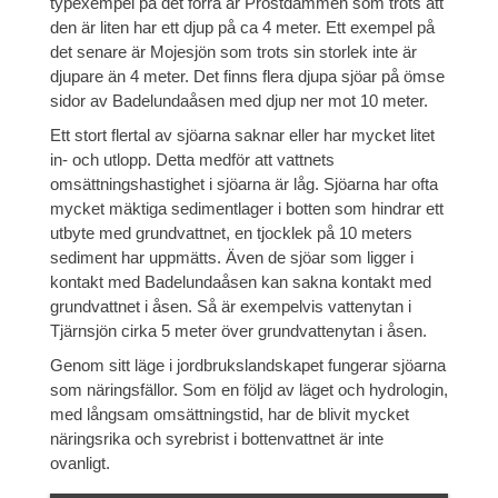
typexempel på det förra är Prostdammen som trots att
den är liten har ett djup på ca 4 meter. Ett exempel på
det senare är Mojesjön som trots sin storlek inte är
djupare än 4 meter. Det finns flera djupa sjöar på ömse
sidor av Badelundaåsen med djup ner mot 10 meter.
Ett stort flertal av sjöarna saknar eller har mycket litet
in- och utlopp. Detta medför att vattnets
omsättningshastighet i sjöarna är låg. Sjöarna har ofta
mycket mäktiga sedimentlager i botten som hindrar ett
utbyte med grundvattnet, en tjocklek på 10 meters
sediment har uppmätts. Även de sjöar som ligger i
kontakt med Badelundaåsen kan sakna kontakt med
grundvattnet i åsen. Så är exempelvis vattenytan i
Tjärnsjön cirka 5 meter över grundvattenytan i åsen.
Genom sitt läge i jordbrukslandskapet fungerar sjöarna
som näringsfällor. Som en följd av läget och hydrologin,
med långsam omsättningstid, har de blivit mycket
näringsrika och syrebrist i bottenvattnet är inte
ovanligt.