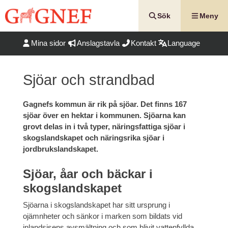
Hoppa
till
Sök
Meny
innehåll
Mina sidor
Anslagstavla
Kontakt
Language
Sjöar och strandbad
Gagnefs kommun är rik på sjöar. Det finns 167
sjöar över en hektar i kommunen. Sjöarna kan
grovt delas in i två typer, näringsfattiga sjöar i
skogslandskapet och näringsrika sjöar i
jordbrukslandskapet.
Sjöar, åar och bäckar i
skogslandskapet
Sjöarna i skogslandskapet har sitt ursprung i
ojämnheter och sänkor i marken som bildats vid
inlandsisens avsmältning och som blivit vattenfyllda.