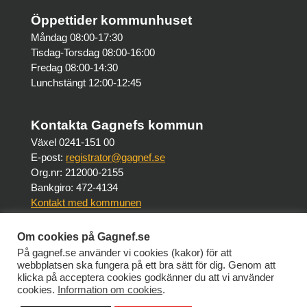
Öppettider kommunhuset
Måndag 08:00-17:30
Tisdag-Torsdag 08:00-16:00
Fredag 08:00-14:30
Lunchstängt 12:00-12:45
Kontakta Gagnefs kommun
Växel 0241-151 00
E-post:
registrator@gagnef.se
Org.nr: 212000-2155
Bankgiro: 472-4134
Kontakt med kommunen
Om cookies på Gagnef.se
Om webbplatsen
På gagnef.se använder vi cookies (kakor) för att
Om Gagnef.se
webbplatsen ska fungera på ett bra sätt för dig. Genom att
Tillgänglighet på Gagnef.se
klicka på acceptera cookies godkänner du att vi använder
cookies.
Information om cookies
.