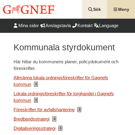
Hoppa
till
Sök
Meny
innehåll
Mina sidor
Anslagstavla
Kontakt
Language
Kommunala styrdokument
Här hittar du kommunens planer, policydokument och
föreskrifter.
Allmänna lokala ordningsföreskrifter för Gagnefs
kommun
Lokala ordningsföreskrifter för torghandel i Gagnefs
kommun
Föreskrifter för avfallshantering
Bredbandsstrategi
Digitaliseringsstrategi