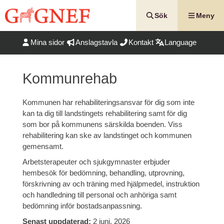
Hoppa
till
Sök
Meny
innehåll
Mina sidor
Anslagstavla
Kontakt
Language
Kommunrehab
Kommunen har rehabiliteringsansvar för dig som inte
kan ta dig till landstingets rehabilitering samt för dig
som bor på kommunens särskilda boenden. Viss
rehabilitering kan ske av landstinget och kommunen
gemensamt.
Arbetsterapeuter och sjukgymnaster erbjuder
hembesök för bedömning, behandling, utprovning,
förskrivning av och träning med hjälpmedel, instruktion
och handledning till personal och anhöriga samt
bedömning inför bostadsanpassning.
Senast uppdaterad:
2 juni, 2026