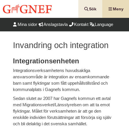
Hoppa
till
Sök
Meny
innehåll
Mina sidor
Anslagstavla
Kontakt
Language
Invandring och integration
Integrationsenheten
Integrationsverksamhetens huvudsakliga
ansvarsområde är integration av ensamkommande
barn samt flyktingar som fått uppehållstillstånd och
kommunalplats i Gagnefs kommun.
Sedan slutet av 2007 har Gagnefs kommun ett avtal
med Migrationsverket/Länsstyrelsen om att ta emot
flyktingar. Målet för verksamheten är att ge den
enskilde individen förutsättningar att försörja sig själv
och bli delaktig i det svenska samhället.