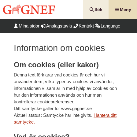
Hoppa
till
Sök
Meny
innehåll
Mina sidor
Anslagstavla
Kontakt
Language
Information om cookies
Om cookies (eller kakor)
Denna text förklarar vad cookies är och hur vi
använder dem, vilka typer av cookies vi använder,
informationen vi samlar in med hjälp av cookies och
hur den informationen används och hur man
kontrollerar cookiepreferenser.
Ditt samtycke gäller för www.gagnef.se
Aktuell status: Samtycke har inte givits.
Hantera ditt
samtycke.
Vad är cookies?