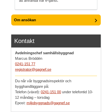
att använda vår e-tjänst.
Om ansökan
Kontakt
Avdelningschef samhällsbyggnad
Marcus Bröddén
0241-151 77
registrator@gagnef.se
Du når vår byggnadsinspektör och
bygghandläggare på:
Telefon (växel):
0241-151 00
under telefontid 10-
12 måndag – torsdag
Epost:
miljobyggnads@gagnef.se