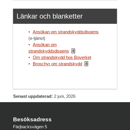
Länkar och blanketter
Ansökan om strandskyddsdispens
(e-tjänst)
Ansökan om
strandskyddsdispens
Om strandskydd hos Boverket
Broschyr om strandskydd
Senast uppdaterad:
2 juni, 2026
Besöksadress
Färjbacksvägen 5