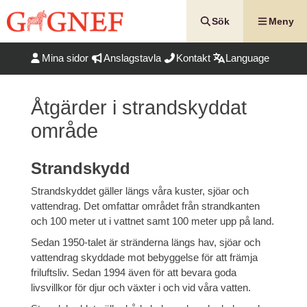
Hoppa
till
Sök
Meny
innehåll
Mina sidor
Anslagstavla
Kontakt
Language
Åtgärder i strandskyddat
område
Strandskydd
Strandskyddet gäller längs våra kuster, sjöar och
vattendrag. Det omfattar området från strandkanten
och 100 meter ut i vattnet samt 100 meter upp på land.
Sedan 1950-talet är stränderna längs hav, sjöar och
vattendrag skyddade mot bebyggelse för att främja
friluftsliv. Sedan 1994 även för att bevara goda
livsvillkor för djur och växter i och vid våra vatten.