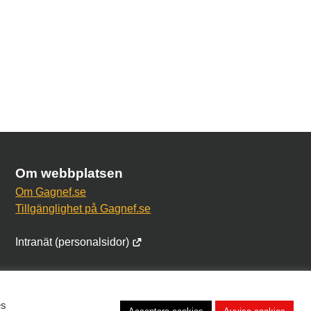
Om webbplatsen
Om Gagnef.se
Tillgänglighet på Gagnef.se
Intranät (personalsidor)
es