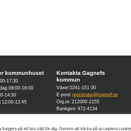
der kommunhuset
Kontakta Gagnefs
kommun
00-17:30
Växel 0241-151 00
dag 08:00-16:00
E-post:
registrator@gagnef.se
00-14:30
Org.nr: 212000-2155
 12:00-12:45
Bankgiro: 472-4134
Kontakt med kommunen
 fungera på ett bra sätt för dig. Genom att klicka på acceptera cooki