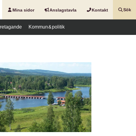
Mina sidor
Anslags­tavla
Kontakt
Sök
företagande
Kommun & politik