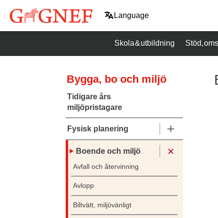
Hoppa
Language
till
innehåll
Skola & utbildning
Stöd, oms
Bygga, bo och miljö
Tidigare års
miljöpristagare
Fysisk planering
Boende och miljö
Avfall och återvinning
Avlopp
Biltvätt, miljövänligt