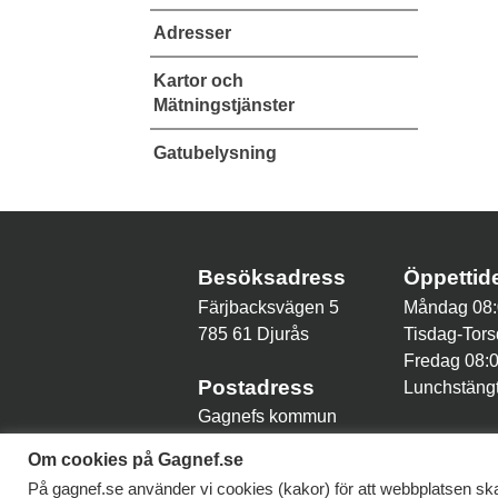
Adresser
Kartor och
Mätningstjänster
Gatubelysning
Besöksadress
Öppetti
Färjbacksvägen 5
Måndag 08:
785 61 Djurås
Tisdag-Tors
Fredag 08:
Postadress
Lunchstängt
Gagnefs kommun
785 80 Gagnef
Om cookies på Gagnef.se
På gagnef.se använder vi cookies (kakor) för att webbplatsen ska