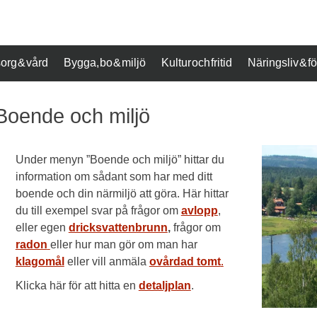
org & vård
Bygga, bo & miljö
Kultur och fritid
Näringsliv & 
Boende och miljö
Under menyn ”Boende och miljö” hittar du
information om sådant som har med ditt
boende och din närmiljö att göra. Här hittar
du till exempel svar på frågor om
avlopp
,
eller egen
dricksvattenbrunn
,
frågor om
radon
eller hur man gör om man har
klagomål
eller vill anmäla
ovårdad tomt
.
Klicka här för att hitta en
detaljplan
.