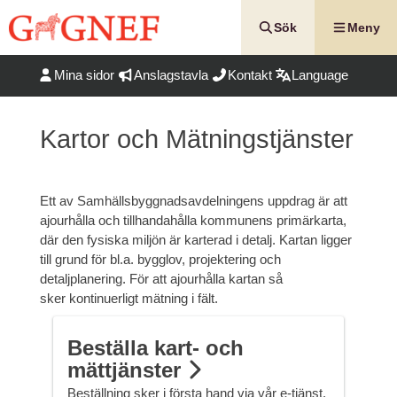
Hoppa
till
Sök
Meny
innehåll
Mina sidor
Anslagstavla
Kontakt
Language
Kartor och Mätningstjänster
Ett av Samhällsbyggnadsavdelningens uppdrag är att
ajourhålla och tillhandahålla kommunens primärkarta,
där den fysiska miljön är karterad i detalj. Kartan ligger
till grund för bl.a. bygglov, projektering och
detaljplanering. För att ajourhålla kartan så
sker kontinuerligt mätning i fält.
Beställa kart- och
mättjänster
Beställning sker i första hand via vår e-tjänst.