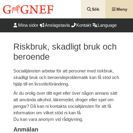
Hoppa
till
Sök
Meny
innehåll
Mina sidor
Anslagstavla
Kontakt
Language
Riskbruk, skadligt bruk och
beroende
Socialtjänsten arbetar för att personer med riskbruk,
skadligt bruk och beroendeproblematik kan få stöd och
hjälp till en livsstilsförändring.
Är du orolig över ditt eget eller över någon annans sätt
att använda alkohol, läkemedel, droger eller spel om
pengar? Då kan ni kontakta socialtjänsten för att få
information om vilket stöd ni kan få.
Du kan vara anonym vid rådgivning.
Anmälan