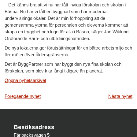
– Det känns bra att vi nu har fått inviga förskolan och skolan i
Bäsna. Nu har vi fått en byggnad som har moderna
undervisningslokaler. Det är min förhoppning att de
gemensamma ytorna för personalen och eleverna kommer att
skapa en trygghet och lugn för alla i Bäsna, säger Jan Wiklund,
Ordförande Barn- och utbildningsnämnden.
De nya lokalerna ger förutsättningar för en bättre arbetsmiljö och
fler möten över åldersgränserna.
Det är ByggPartner som har byggt den nya fina skolan och
förskolan, som blev klar långt tidigare än planerat.
Öppna nyhetsarkivet
Inläggsnavigering
Föregående nyhet
Nästa nyhet
Besöksadress
Färjbacksvägen 5