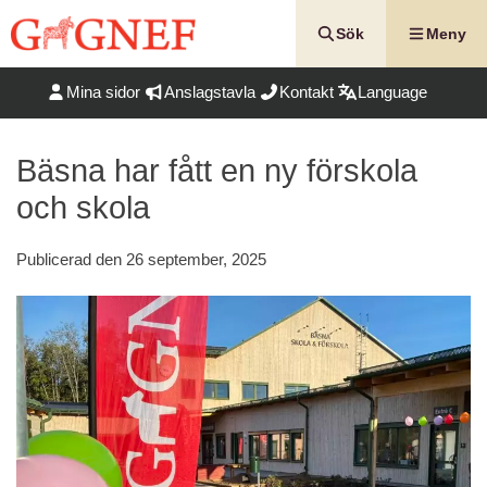
Hoppa
till
Sök
Meny
innehåll
Mina sidor
Anslagstavla
Kontakt
Language
Bäsna har fått en ny förskola
och skola
Publicerad den
26 september, 2025