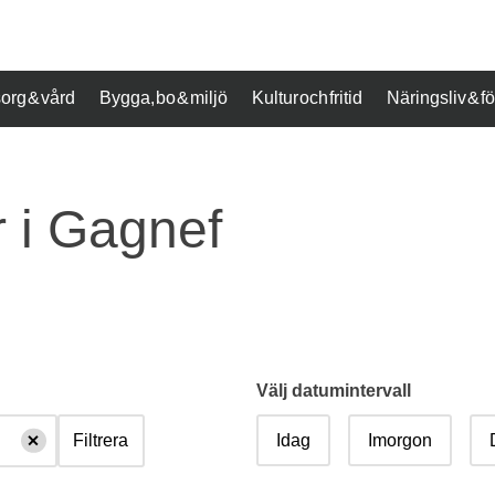
org & vård
Bygga, bo & miljö
Kultur och fritid
Näringsliv & 
 i Gagnef
Välj datumintervall
Idag
Imorgon
Filtrera