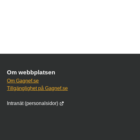
Om webbplatsen
Om Gagnef.se
Tillgänglighet på Gagnef.se
Intranät (personalsidor)