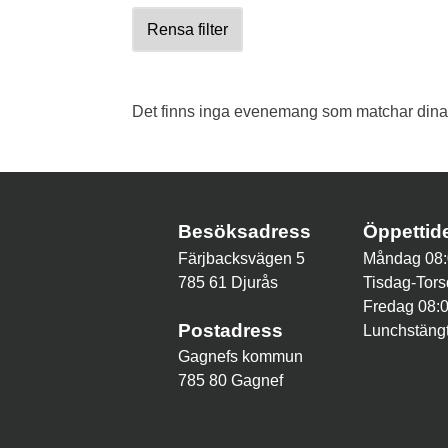
Rensa filter
Det finns inga evenemang som matchar dina v
Besöksadress
Öppetti
Färjbacksvägen 5
Måndag 08:
785 61 Djurås
Tisdag-Tors
Fredag 08:
Postadress
Lunchstängt
Gagnefs kommun
785 80 Gagnef