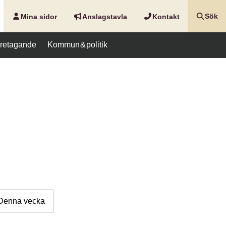
Mina sidor
Anslags­tavla
Kontakt
Sök
företagande
Kommun & politik
Denna vecka