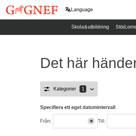
Hoppa
Language
till
innehåll
Skola & utbildning
Stöd, oms
Det här händer
valda
Kategorier
1
Specifiera ett eget datumintervall
Från:
Till: