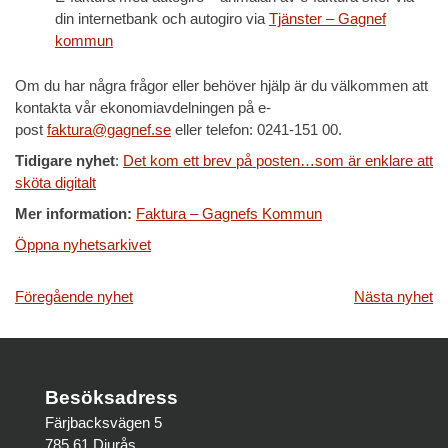
din internetbank och autogiro via
Tjänster – Gagnef
kommun
Om du har några frågor eller behöver hjälp är du välkommen att
kontakta vår ekonomiavdelningen på e-
post
faktura@gagnef.se
eller telefon: 0241-151 00.
Tidigare nyhet
:
Det kom ett brev på posten…som är enklare att
sköta digitalt
Mer information:
Faktura – Gagnefs Kommun
Öppna nyhetsarkivet
Inläggsnavigering
Föregående nyhet
Nästa nyhet
Besöksadress
Färjbacksvägen 5
785 61 Djurås