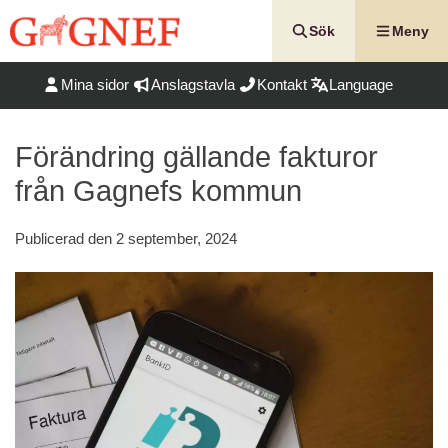
Hoppa
till
Sök
Meny
innehåll
Mina sidor
Anslagstavla
Kontakt
Language
Förändring gällande fakturor
från Gagnefs kommun
Publicerad den
2 september, 2024