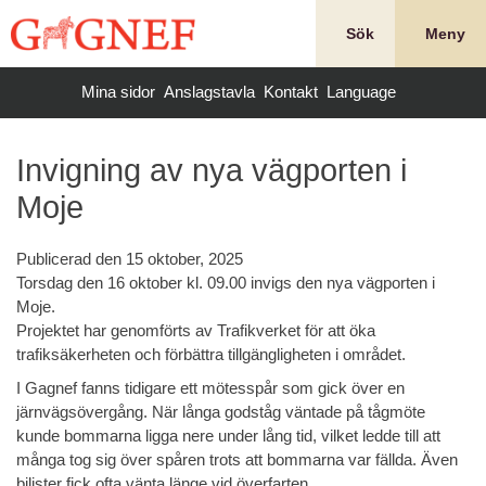
Hoppa
till
Sök
Meny
innehåll
Mina sidor
Anslagstavla
Kontakt
Language
Invigning av nya vägporten i
Moje
Publicerad den
15 oktober, 2025
Torsdag den 16 oktober kl. 09.00 invigs den nya vägporten i
Moje.
Projektet har genomförts av Trafikverket för att öka
trafiksäkerheten och förbättra tillgängligheten i området.
I Gagnef fanns tidigare ett mötesspår som gick över en
järnvägsövergång. När långa godståg väntade på tågmöte
kunde bommarna ligga nere under lång tid, vilket ledde till att
många tog sig över spåren trots att bommarna var fällda. Även
bilister fick ofta vänta länge vid överfarten.