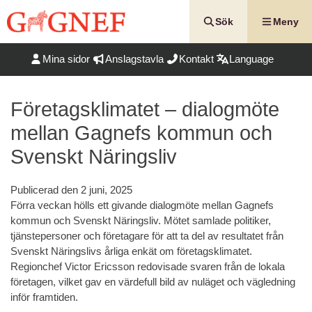
Hoppa
till
Sök
Meny
innehåll
Mina sidor
Anslagstavla
Kontakt
Language
Företagsklimatet – dialogmöte
mellan Gagnefs kommun och
Svenskt Näringsliv
Publicerad den
2 juni, 2025
Förra veckan hölls ett givande dialogmöte mellan Gagnefs
kommun och Svenskt Näringsliv. Mötet samlade politiker,
tjänstepersoner och företagare för att ta del av resultatet från
Svenskt Näringslivs årliga enkät om företagsklimatet.
Regionchef Victor Ericsson redovisade svaren från de lokala
företagen, vilket gav en värdefull bild av nuläget och vägledning
inför framtiden.