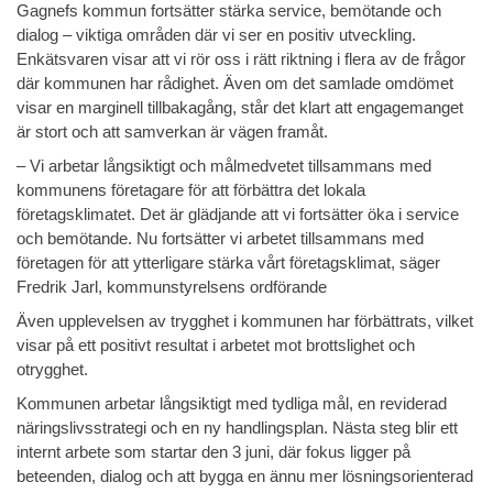
Gagnefs kommun fortsätter stärka service, bemötande och
dialog – viktiga områden där vi ser en positiv utveckling.
Enkätsvaren visar att vi rör oss i rätt riktning i flera av de frågor
där kommunen har rådighet. Även om det samlade omdömet
visar en marginell tillbakagång, står det klart att engagemanget
är stort och att samverkan är vägen framåt.
– Vi arbetar långsiktigt och målmedvetet tillsammans med
kommunens företagare för att förbättra det lokala
företagsklimatet. Det är glädjande att vi fortsätter öka i service
och bemötande. Nu fortsätter vi arbetet tillsammans med
företagen för att ytterligare stärka vårt företagsklimat, säger
Fredrik Jarl, kommunstyrelsens ordförande
Även upplevelsen av trygghet i kommunen har förbättrats, vilket
visar på ett positivt resultat i arbetet mot brottslighet och
otrygghet.
Kommunen arbetar långsiktigt med tydliga mål, en reviderad
näringslivsstrategi och en ny handlingsplan. Nästa steg blir ett
internt arbete som startar den 3 juni, där fokus ligger på
beteenden, dialog och att bygga en ännu mer lösningsorienterad