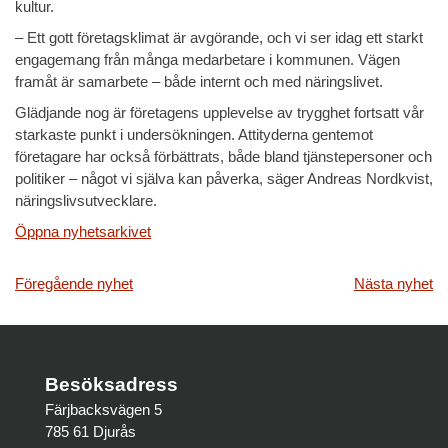
kultur.
– Ett gott företagsklimat är avgörande, och vi ser idag ett starkt
engagemang från många medarbetare i kommunen. Vägen
framåt är samarbete – både internt och med näringslivet.
Glädjande nog är företagens upplevelse av trygghet fortsatt vår
starkaste punkt i undersökningen. Attityderna gentemot
företagare har också förbättrats, både bland tjänstepersoner och
politiker – något vi själva kan påverka, säger Andreas Nordkvist,
näringslivsutvecklare.
Öppna nyhetsarkivet
Inläggsnavigering
Föregående nyhet
Nästa nyhet
Besöksadress
Färjbacksvägen 5
785 61 Djurås