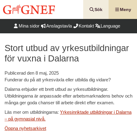
Hoppa
till
Sök
Meny
innehåll
Mina sidor
Anslagstavla
Kontakt
Language
Stort utbud av yrkesutbildningar
för vuxna i Dalarna
Publicerad den
8 maj, 2025
Funderar du på att yrkesväxla eller utbilda dig vidare?
Dalarna erbjuder ett brett utbud av yrkesutbildningar.
Utbildningarna är anpassade efter arbetsmarknadens behov och
många ger goda chanser till arbete direkt efter examen.
Läs mer om utbildningarna:
Yrkesinriktade utbildningar i Dalarna
– på gymnasial nivå.
Öppna nyhetsarkivet