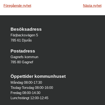
Inläggsnavigering
Föregående nyhet
Nästa nyhet
Besöksadress
Färjbacksvägen 5
785 61 Djurås
Postadress
Gagnefs kommun
785 80 Gagnef
Öppettider kommunhuset
Måndag 08:00-17:30
Tisdag-Torsdag 08:00-16:00
Fredag 08:00-14:30
Lunchstängt 12:00-12:45