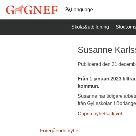
Hoppa
Language
till
innehåll
Skola & utbildning
Stöd, oms
Susanne Karlss
Publicerad den
21 decembe
Från 1 januari 2023 till
kommun.
Susanne har tidigare arbet
från Gylleskolan i Borläng
Öppna nyhetsarkivet
Inläggsnavigering
Föregående nyhet