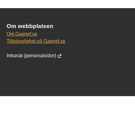
Om webbplatsen
Om Gagnef.se
Tillgänglighet på Gagnef.se
Intranät (personalsidor)