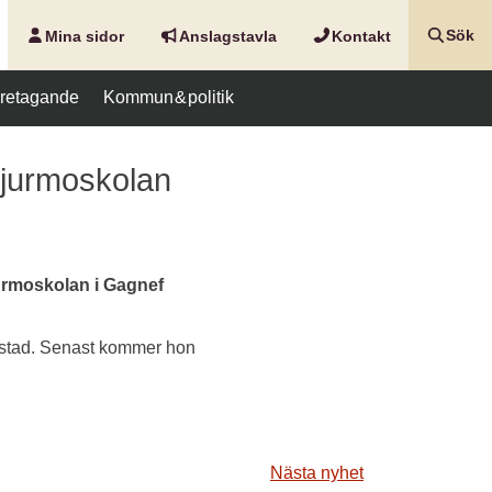
Mina sidor
Anslags­tavla
Kontakt
Sök
företagande
Kommun & politik
Djurmoskolan
jurmoskolan i Gagnef
rlstad. Senast kommer hon
Nästa nyhet