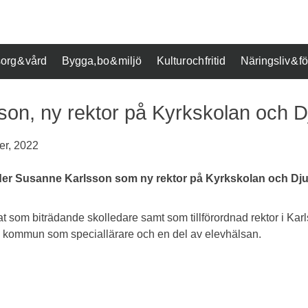
org & vård
Bygga, bo & miljö
Kultur och fritid
Näringsliv & 
on, ny rektor på Kyrkskolan och 
r, 2022
träder Susanne Karlsson som ny rektor på Kyrkskolan och D
at som biträdande skolledare samt som tillförordnad rektor i Ka
e kommun som speciallärare och en del av elevhälsan.