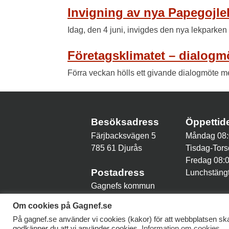
Invigning av nya Papegojle
Idag, den 4 juni, invigdes den nya lekparke
Företagsklimatet – dialog
Förra veckan hölls ett givande dialogmöte m
Besöksadress
Öppetti
Färjbacksvägen 5
Måndag 08:
785 61 Djurås
Tisdag-Tors
Fredag 08:
Postadress
Lunchstängt
Gagnefs kommun
785 80 Gagnef
Om cookies på Gagnef.se
På gagnef.se använder vi cookies (kakor) för att webbplatsen ska
godkänner du att vi använder cookies.
Information om cookies
.