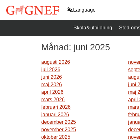
Hoppa
Language
till
innehåll
Skola & utbildning
Stöd, oms
Månad:
juni 2025
augusti 2026
nove
juli 2026
sept
juni 2026
augu
maj 2026
juni 
april 2026
maj 
mars 2026
april
februari 2026
mars
januari 2026
febru
december 2025
janua
november 2025
dece
oktober 2025
nove