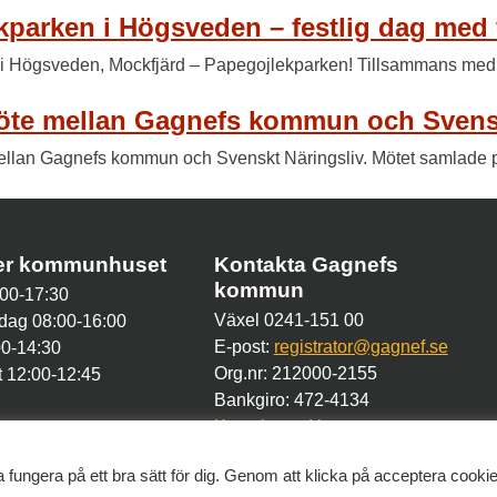
kparken i Högsveden – festlig dag med
n i Högsveden, Mockfjärd – Papegojlekparken! Tillsammans med 
möte mellan Gagnefs kommun och Svensk
ellan Gagnefs kommun och Svenskt Näringsliv. Mötet samlade pol
der kommunhuset
Kontakta Gagnefs
kommun
00-17:30
Växel 0241-151 00
dag 08:00-16:00
E-post:
registrator@gagnef.se
00-14:30
Org.nr: 212000-2155
 12:00-12:45
Bankgiro: 472-4134
Kontakt med kommunen
 fungera på ett bra sätt för dig. Genom att klicka på acceptera cooki