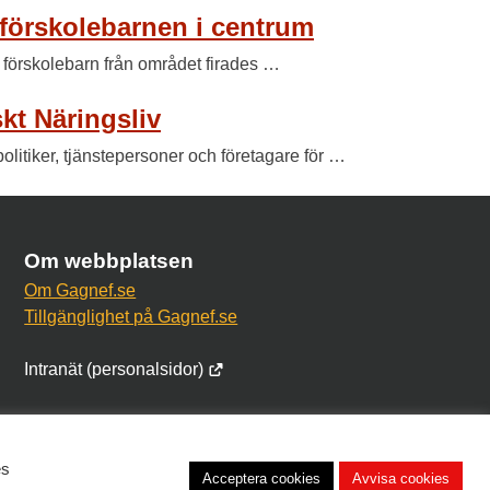
 förskolebarnen i centrum
förskolebarn från området firades …
t Näringsliv
itiker, tjänstepersoner och företagare för …
Om webbplatsen
Om Gagnef.se
Tillgänglighet på Gagnef.se
Intranät (personalsidor)
es
Acceptera cookies
Avvisa cookies