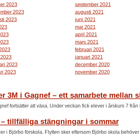
ber 2023
september 2021
ember 2023
augusti 2021
sti 2023
juni 2021
2023
maj 2021
2023
april 2021
2023
mars 2021
 2023
februari 2021
 2023
januari 2021
ari 2023
december 2020
ri 2023
november 2020
er 3M i Gagnef – ett samarbete mellan s
ef fortsätter att växa. Under veckan fick elever i årskurs 7 frå
 – tillfälliga stängningar i sommar
kaler i Björbo förskola. Flytten sker eftersom Björbo skola behöv