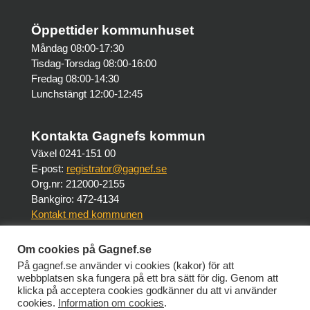
Öppettider kommunhuset
Måndag 08:00-17:30
Tisdag-Torsdag 08:00-16:00
Fredag 08:00-14:30
Lunchstängt 12:00-12:45
Kontakta Gagnefs kommun
Växel 0241-151 00
E-post:
registrator@gagnef.se
Org.nr: 212000-2155
Bankgiro: 472-4134
Kontakt med kommunen
Om cookies på Gagnef.se
Om webbplatsen
På gagnef.se använder vi cookies (kakor) för att
Om Gagnef.se
webbplatsen ska fungera på ett bra sätt för dig. Genom att
Tillgänglighet på Gagnef.se
klicka på acceptera cookies godkänner du att vi använder
cookies.
Information om cookies
.