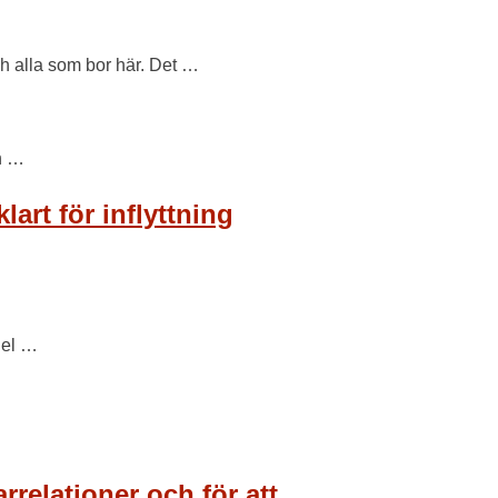
h alla som bor här. Det …
ch …
rt för inflyttning
del …
relationer och för att