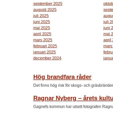
september 2025
okto
augusti 2025
sept
juli 2025
augu
juni 2025
juli 
maj 2025
juni 
april 2025
maj 
mars 2025
april
februari 2025
mars
januari 2025
febru
december 2024
janua
Hög brandfara råder
Det finns hög risk för skogs- och gräsbränder
Ragnar Nyberg – årets kult
Gagnefs kommun har utsett fotografen Ragnar