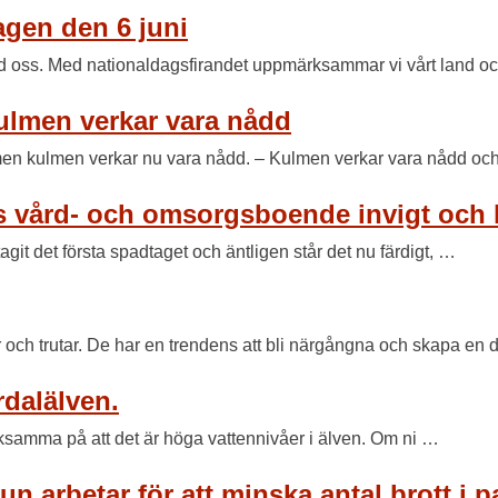
agen den 6 juni
d oss. Med nationaldagsfirandet uppmärksammar vi vårt land oc
ulmen verkar vara nådd
n men kulmen verkar nu vara nådd. – Kulmen verkar vara nådd o
 vård- och omsorgsboende invigt och kla
 tagit det första spadtaget och äntligen står det nu färdigt, …
h trutar. De har en trendens att bli närgångna och skapa en 
rdalälven.
ksamma på att det är höga vattennivåer i älven. Om ni …
arbetar för att minska antal brott i par