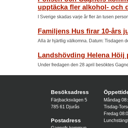
upptäcka fler alkohol- och 
I Sverige skadas varje år fler än tusen pers
Familjens Hus firar 10-års 
Alla är hjärtlig välkomna. Datum: Tisdagen 
Landshövding Helena Höij
Under fredagen den 28 april besöktes Gagne
Besöksadress
Öppetti
Färjbacksvägen 5
Måndag 08:
785 61 Djurås
Tisdag-Tors
Fredag 08:
Postadress
Lunchstängt
Gagnefs kommun