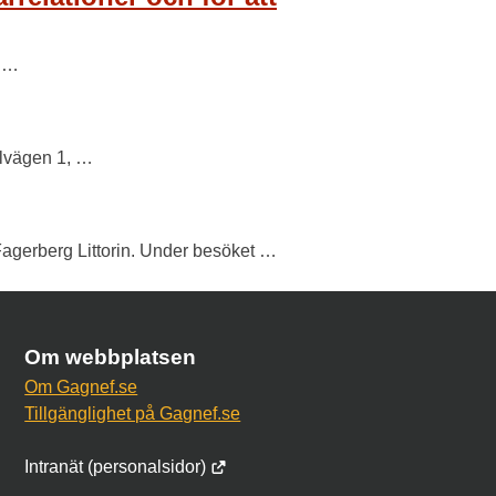
e …
olvägen 1, …
agerberg Littorin. Under besöket …
Om webbplatsen
Om Gagnef.se
Tillgänglighet på Gagnef.se
Intranät (personalsidor)