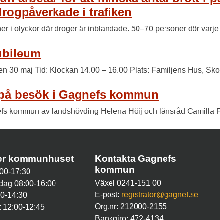
drogpåverkade i trafiken
oner i olyckor där droger är inblandade. 50–70 personer dör varj
jubileum
den 30 maj Tid: Klockan 14.00 – 16.00 Plats: Familjens Hus, Sk
 på besök i Gagnefs kommun
fs kommun av landshövding Helena Höij och länsråd Camilla F
der kommunhuset
Kontakta Gagnefs
kommun
00-17:30
Växel 0241-151 00
dag 08:00-16:00
E-post:
registrator@gagnef.se
00-14:30
Org.nr: 212000-2155
 12:00-12:45
Bankgiro: 472-4134