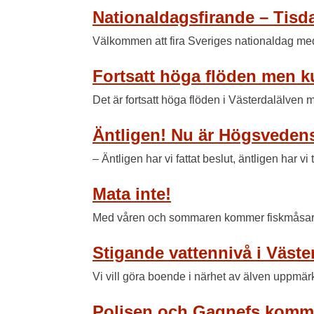
Nationaldagsfirande – Tisd
Välkommen att fira Sveriges nationaldag me
Fortsatt höga flöden men k
Det är fortsatt höga flöden i Västerdalälve
Äntligen! Nu är Högsvedens
– Äntligen har vi fattat beslut, äntligen har vi
Mata inte!
Med våren och sommaren kommer fiskmåsar oc
Stigande vattennivå i Väste
Vi vill göra boende i närhet av älven uppmär
Polisen och Gagnefs kommun 