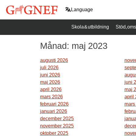
Hoppa
Language
till
innehåll
Skola & utbildning
Stöd, oms
Månad:
maj 2023
augusti 2026
nove
juli 2026
sept
juni 2026
augu
maj 2026
juni 
april 2026
maj 
mars 2026
april
februari 2026
mars
januari 2026
febru
december 2025
janua
november 2025
dece
oktober 2025
nove