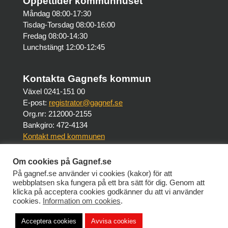
Öppettider kommunhuset
Måndag 08:00-17:30
Tisdag-Torsdag 08:00-16:00
Fredag 08:00-14:30
Lunchstängt 12:00-12:45
Kontakta Gagnefs kommun
Växel 0241-151 00
E-post:
registrator@gagnef.se
Org.nr: 212000-2155
Bankgiro: 472-4134
Kontakt med kommunen
Om cookies på Gagnef.se
Om webbplatsen
På gagnef.se använder vi cookies (kakor) för att
Om Gagnef.se
webbplatsen ska fungera på ett bra sätt för dig. Genom att
Tillgänglighet på Gagnef.se
klicka på acceptera cookies godkänner du att vi använder
cookies.
Information om cookies
.
Intranät (personalsidor)
Acceptera cookies
Avvisa cookies