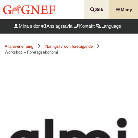
Hoppa
till
Sök
Meny
innehåll
Mina sidor
Anslagstavla
Kontakt
Language
Alla evenemang
Näringsliv och företagande
Workshop – Företagsekonomi