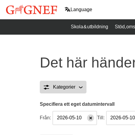
Hoppa
Language
till
innehåll
Skola & utbildning
Stöd, oms
Det här händer
Kategorier
Specifiera ett eget datumintervall
Från:
Till: