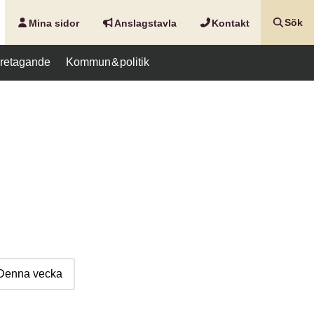
Mina sidor
Anslags­tavla
Kontakt
Sök
företagande
Kommun & politik
Denna vecka