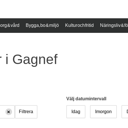
org & vård
Bygga, bo & miljö
Kultur och fritid
Näringsliv & 
 i Gagnef
Välj datumintervall
Idag
Imorgon
Filtrera