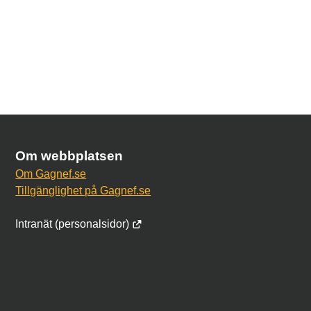
Om webbplatsen
Om Gagnef.se
Tillgänglighet på Gagnef.se
Intranät (personalsidor)