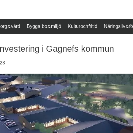
org & vård
Bygga, bo & miljö
Kultur och fritid
Näringsliv & 
r investering i Gagnefs kommun
023