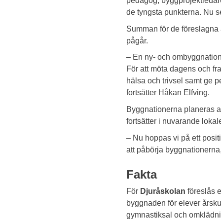
pedagog, byggprojektledare 
de tyngsta punkterna. Nu se
Summan för de föreslagna 
pågår.
– En ny- och ombyggnation 
För att möta dagens och f
hälsa och trivsel samt ge pe
fortsätter Håkan Elfving.
Byggnationerna planeras at
fortsätter i nuvarande lokal
– Nu hoppas vi på ett posit
att påbörja byggnationerna
Fakta
För
Djuråskolan
föreslås e
byggnaden för elever årsku
gymnastiksal och omklädnin