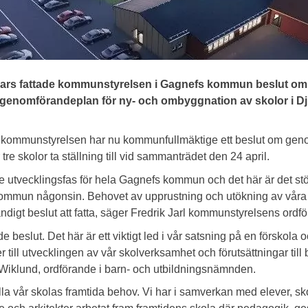
rs fattade kommunstyrelsen i Gagnefs kommun beslut om att
enomförandeplan för ny- och ombyggnation av skolor i D
vid kommunstyrelsen har nu kommunfullmäktige ett beslut om gen
re skolor ta ställning till vid sammanträdet den 24 april.
e utvecklingsfas för hela Gagnefs kommun och det här är det stö
kommun någonsin. Behovet av upprustning och utökning av våra sk
vändigt beslut att fatta, säger Fredrik Jarl kommunstyrelsens ordf
e beslut. Det här är ett viktigt led i vår satsning på en förskol
 till utvecklingen av vår skolverksamhet och förutsättningar till
Wiklund, ordförande i barn- och utbildningsnämnden.
lla vår skolas framtida behov. Vi har i samverkan med elever, s