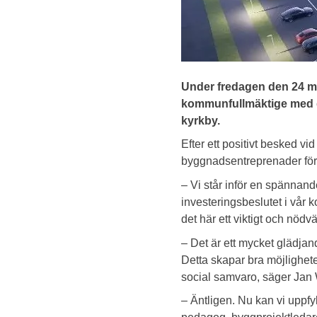
Under fredagen den 24 ma
kommunfullmäktige med g
kyrkby.
Efter ett positivt besked 
byggnadsentreprenader för t
– Vi står inför en spännand
investeringsbeslutet i vår 
det här ett viktigt och nöd
– Det är ett mycket glädjand
Detta skapar bra möjligheter
social samvaro, säger Jan 
– Äntligen. Nu kan vi uppfy