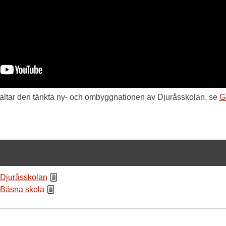
altar den tänkta ny- och ombyggnationen av Djuråsskolan, se
G
 Djuråsskolan
 Bäsna skola