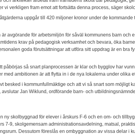
och arkitekter arbetat fram framtidens skola där pedagogik, ges
r vi verkligen fram emot att fortsätta denna process, säger sko
åtgärderna uppgår till 420 miljoner kronor under de kommande 
är avgörande för arbetsmiljön
för såväl kommunens barn och el
ramtidens krav på pedagogisk verksamhet och bevara, öka barne
rsonalen goda förutsättningar att utföra sitt uppdrag är en bra fys
t påbörjas så snart planprocessen är klar och bygglov har vunni
er med ambitionen är att flytta in i de nya lokalerna under olika 
ivt besked i kommunfullmäktige och att vi så snart som möjligt k
, avslutar Jan Wiklund, ordförande barn- och utbildningsnämn
n ny skolbyggnad för elever i årskurs F-6 och en om- och tillbyg
rs 7-9, skolgemensam administrationsavdelning, matsal, praktis
gsrum. Dessutom föreslås en ombyggnation av vissa delar i kul