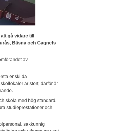
 gå vidare till
jurås, Bäsna och Gagnefs
omförandet av
rsta enskilda
ollokaler är stort, därför är
örande.
a och skola med hög standard.
 bra studieprestationer och
kolpersonal, sakkunnig