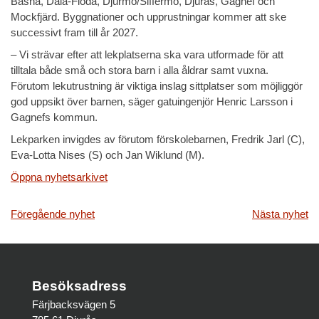
Bäsna, Dala-Floda, Djurmo/Siffermo, Djurås, Gagnef och
Mockfjärd. Byggnationer och upprustningar kommer att ske
successivt fram till år 2027.
– Vi strävar efter att lekplatserna ska vara utformade för att
tilltala både små och stora barn i alla åldrar samt vuxna.
Förutom lekutrustning är viktiga inslag sittplatser som möjliggör
god uppsikt över barnen, säger gatuingenjör Henric Larsson i
Gagnefs kommun.
Lekparken invigdes av förutom förskolebarnen, Fredrik Jarl (C),
Eva-Lotta Nises (S) och Jan Wiklund (M).
Öppna nyhetsarkivet
Inläggsnavigering
Föregående nyhet
Nästa nyhet
Besöksadress
Färjbacksvägen 5