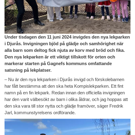
Under tisdagen den 11 juni 2024 invigdes den nya lekparken
i Djurås. Invigningen bjöd på glädje och samhörighet när
alla barn som deltog fick njuta av korv med bröd och fika.
Den nya lekparken är ett viktigt tillskott för orten och
markerar starten på Gagnefs kommuns omfattande
satsning på lekplatser.
– Nu är den nya lekparken i Djurås invigd och förskolebarnen
har fått bestämma att den ska heta Kompislekparken. Ett fint
namn på en fin lekpark. Redan innan den officiella invigningen
har den varit välbesökt av barn i olika åldrar, och jag hoppas att
den ska vara till stor nytta och glädje framöver, säger Fredrik
Jarl, kommunstyrelsens ordförande.