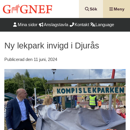
Hoppa
till
Sök
Meny
innehåll
Mina sidor
Anslagstavla
Kontakt
Language
Ny lekpark invigd i Djurås
Publicerad den
11 juni, 2024