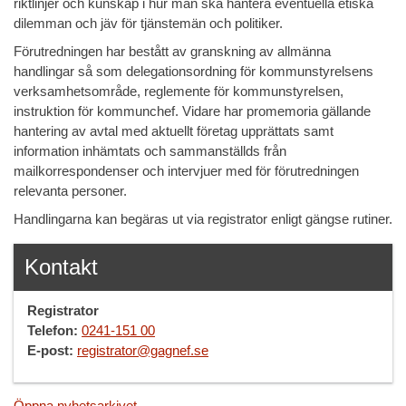
riktlinjer och kunskap i hur man ska hantera eventuella etiska
dilemman och jäv för tjänstemän och politiker.
Förutredningen har bestått av granskning av allmänna
handlingar så som delegationsordning för kommunstyrelsens
verksamhetsområde, reglemente för kommunstyrelsen,
instruktion för kommunchef. Vidare har promemoria gällande
hantering av avtal med aktuellt företag upprättats samt
information inhämtats och sammanställds från
mailkorrespondenser och intervjuer med för förutredningen
relevanta personer.
Handlingarna kan begäras ut via registrator enligt gängse rutiner.
Kontakt
Registrator
Telefon:
0241-151 00
E-post:
registrator@gagnef.se
Öppna nyhetsarkivet