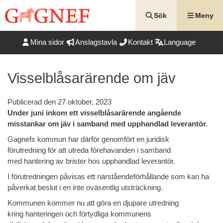
Hoppa
till
Sök
Meny
innehåll
Mina sidor
Anslagstavla
Kontakt
Language
Visselblåsarärende om jäv
Publicerad den
27 oktober, 2023
Under juni inkom ett visselblåsarärende angående
misstankar om jäv i samband med upphandlad leverantör.
Gagnefs kommun har därför genomfört en juridisk
förutredning för att utreda förehavanden i samband
med hantering av brister hos upphandlad leverantör.
I förutredningen påvisas ett närståendeförhållande som kan ha
påverkat beslut i en inte oväsentlig utsträckning.
Kommunen kommer nu att göra en djupare utredning
kring hanteringen och förtydliga kommunens