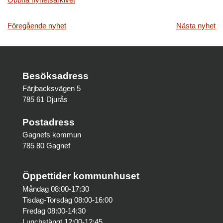
Inläggsnavigering
Föregående nyhet
Nästa nyhet
Besöksadress
Färjbacksvägen 5
785 61 Djurås
Postadress
Gagnefs kommun
785 80 Gagnef
Öppettider kommunhuset
Måndag 08:00-17:30
Tisdag-Torsdag 08:00-16:00
Fredag 08:00-14:30
Lunchstängt 12:00-12:45