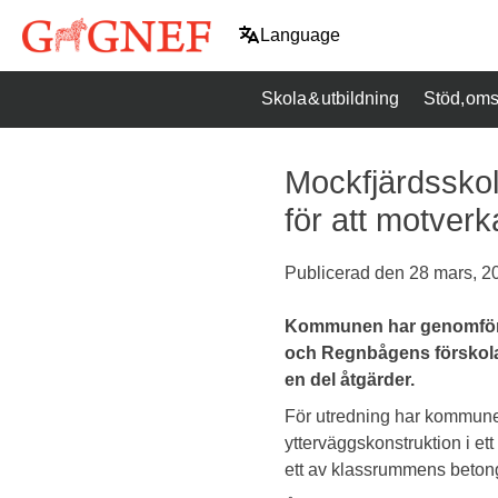
Hoppa
Language
till
innehåll
Skola & utbildning
Stöd, oms
Mockfjärdssko
för att motver
Publicerad den
28 mars, 2
Kommunen har genomfört 
och Regnbågens förskola
en del åtgärder.
För utredning har kommunen
ytterväggskonstruktion i et
ett av klassrummens beton