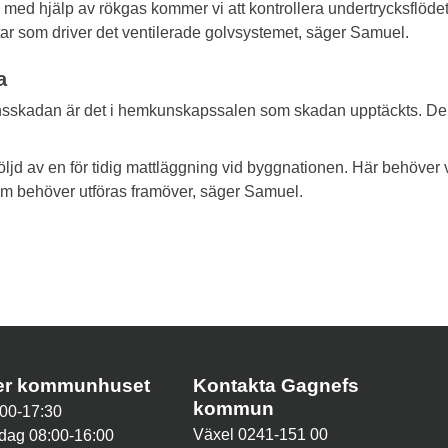
 med hjälp av rökgas kommer vi att kontrollera undertrycksflödet
tar som driver det ventilerade golvsystemet, säger Samuel.
da
onsskadan är det i hemkunskapssalen som skadan upptäckts. De
öljd av en för tidig mattläggning vid byggnationen. Här behöver 
m behöver utföras framöver, säger Samuel.
der kommunhuset
Kontakta Gagnefs
kommun
00-17:30
Växel 0241-151 00
dag 08:00-16:00