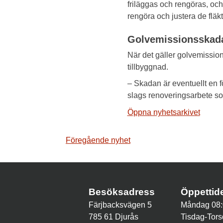
friläggas och rengöras, och
rengöra och justera de fläk
Golvemissionsska
När det gäller golvemissi
tillbyggnad.
– Skadan är eventuellt en f
slags renoveringsarbete so
Öppna nyhetsarkivet
Inläggsnavigering
Föregående nyhet
Besöksadress
Öppetti
Färjbacksvägen 5
Måndag 08:
785 61 Djurås
Tisdag-Tors