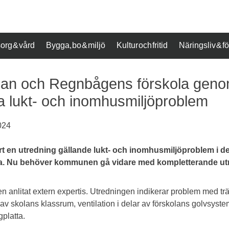
org & vård
Bygga, bo & miljö
Kultur och fritid
Näringsliv & 
lan och Regnbågens förskola geno
ka lukt- och inomhusmiljöproblem
024
en utredning gällande lukt- och inomhusmiljöproblem i de
. Nu behöver kommunen gå vidare med kompletterande utr
 anlitat extern expertis. Utredningen indikerar problem med t
t av skolans klassrum, ventilation i delar av förskolans golvsys
gplatta.