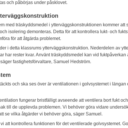
tas och påbörjas under påsklovet.
tterväggskonstruktion
em med träskyddsmedel i ytterväggskonstruktionen kommer att 
ch isolering demonteras. Detta för att kontrollera lukt- och fuktst
föra för att åtgärda problemet.
gärder i detta klassrums ytterväggskonstruktion. Nederdelen av yt
lar har rester kvar. Använt träskyddsmedel kan vid fuktpåverkan 
säger fastighetsförvaltare, Samuel Hedström.
ystem
ckts och ska ses över är ventilationen i golvsystemet i längan d
tilation fungerar bristfälligt avseende att ventilera bort fukt och 
k till de upplevda problemen. Vi behöver göra vidare undersökni
tt se vilka åtgärder vi behöver göra, säger Samuel.
 att kontrollera funktionen för det ventilerade golvsystemet. G