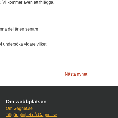
. Vi kommer även att frilägga,
nna del är en senare
vi undersöka vidare vilket
Nästa nyhet
Om webbplatsen
Om Gagnef.se
Tillgänglighet på Gagnef.se