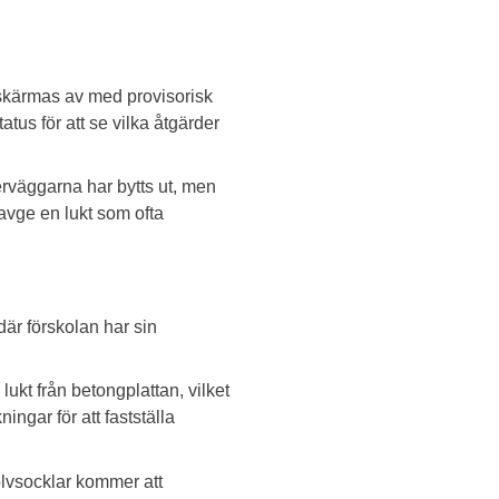
skärmas av med provisorisk
atus för att se vilka åtgärder
terväggarna har bytts ut, men
avge en lukt som ofta
är förskolan har sin
lukt från betongplattan, vilket
ngar för att fastställa
olvsocklar kommer att