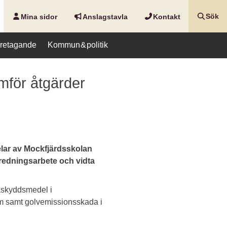
Mina sidor
Anslags­tavla
Kontakt
Sök
företagande
Kommun & politik
mför åtgärder
lar av Mockfjärdsskolan
edningsarbete och vidta
räskyddsmedel i
tem samt golvemissionsskada i