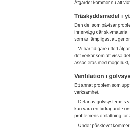
Åtgärder kommer nu att vid
Träskyddsmedel i y
Den del som påvisar probl
innervägg där skivmaterial o
som är lämpligast att genom
– Vi har tidigare utfört åt
det verkar som att vissa de
associeras med mögellukt, 
Ventilation i golvs
Ett annat problem som upptä
verksamhet.
– Delar av golvsystemets ven
kan vara en bidragande orsa
problemens omfattning för a
– Under påsklovet kommer vi