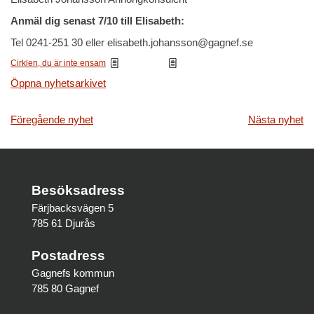
Anmäl dig senast 7/10 till Elisabeth:
Tel 0241-251 30 eller elisabeth.johansson@gagnef.se
Cirklen, du är inte ensam
Ladda ner
Öppna nyhetsarkivet
Inläggsnavigering
Föregående nyhet
Nästa nyhet
Besöksadress
Färjbacksvägen 5
785 61 Djurås
Postadress
Gagnefs kommun
785 80 Gagnef