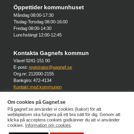
Öppettider kommunhuset
Måndag 08:00-17:30
Tisdag-Torsdag 08:00-16:00
Fredag 08:00-14:30
Lunchstängt 12:00-12:45
Kontakta Gagnefs kommun
Växel 0241-151 00
E-post:
registrator@gagnef.se
Org.nr: 212000-2155
Bankgiro: 472-4134
Kontakt med kommunen
Om cookies på Gagnef.se
Om webbplatsen
På gagnef.se använder vi cookies (kakor) för att
Om Gagnef.se
webbplatsen ska fungera på ett bra sätt för dig. Genom att
Tillgänglighet på Gagnef.se
klicka på acceptera cookies godkänner du att vi använder
cookies.
Information om cookies
.
Intranät (personalsidor)