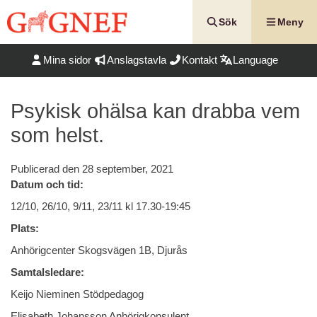
Hoppa
till
Sök
Meny
innehåll
Mina sidor
Anslagstavla
Kontakt
Language
Psykisk ohälsa kan drabba vem
som helst.
Publicerad den
28 september, 2021
Datum och tid:
12/10, 26/10, 9/11, 23/11 kl 17.30-19:45
Plats:
Anhörigcenter Skogsvägen 1B, Djurås
Samtalsledare:
Keijo Nieminen Stödpedagog
Elisabeth Johansson Anhörigkonsulent