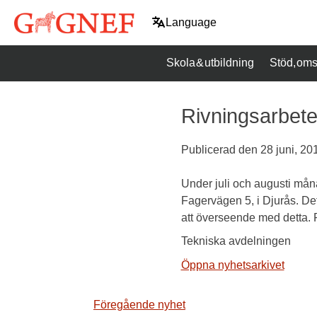
Hoppa
Language
till
innehåll
Skola & utbildning
Stöd, oms
Rivningsarbet
Publicerad den
28 juni, 20
Under juli och augusti mån
Fagervägen 5, i Djurås. Det
att överseende med detta. 
Tekniska avdelningen
Öppna nyhetsarkivet
Inläggsnavigering
Föregående nyhet