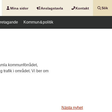
Mina sidor
Anslags­tavla
Kontakt
Sök
företagande
Kommun & politik
gamla kommunförrådet,
 trafik i området. Vi ber om
Nästa nyhet