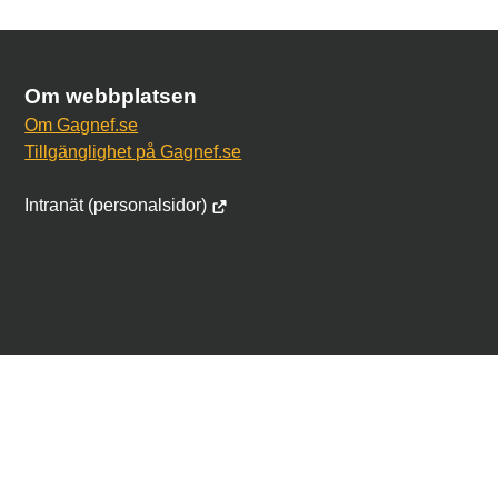
Om webbplatsen
Om Gagnef.se
Tillgänglighet på Gagnef.se
Intranät (personalsidor)