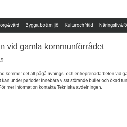
org & vård
Bygga, bo & miljö
Kultur och fritid
Näringsliv & 
en vid gamla kommunförrådet
19
ad kommer det att pågå rivnings- och entreprenadarbeten vid 
 kan under perioder innebära visst störande buller och ökad tung
För mer information kontakta Tekniska avdelningen.